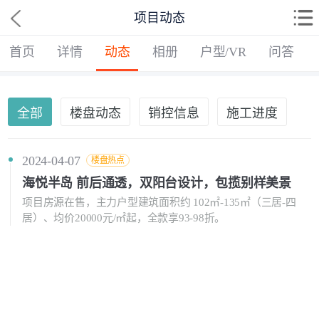
项目动态
首页
详情
动态
相册
户型/VR
问答
全部
楼盘动态
销控信息
施工进度
2024-04-07
楼盘热点
海悦半岛 前后通透，双阳台设计，包揽别样美景
项目房源在售，主力户型建筑面积约 102㎡-135㎡（三居-四
居）、均价20000元/㎡起，全款享93-98折。